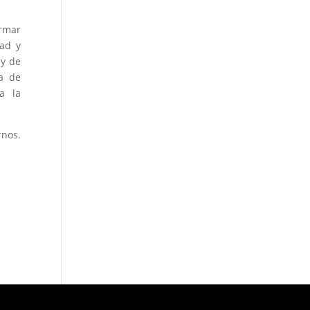
rmar
dad y
 y de
a de
a la
rnos.