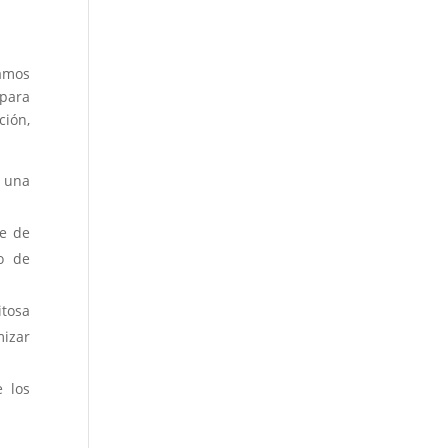
amos
 para
ción,
 una
re de
o de
itosa
izar
 los