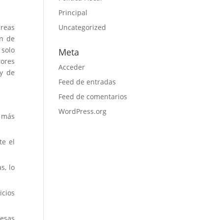
Principal
areas
Uncategorized
ón de
 solo
Meta
rores
Acceder
 y de
Feed de entradas
Feed de comentarios
WordPress.org
 más
te el
s, lo
icios
resas