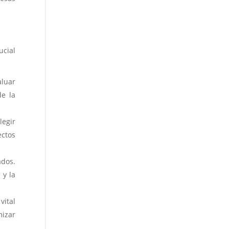
ucial
aluar
de la
legir
ectos
ados.
 y la
vital
mizar