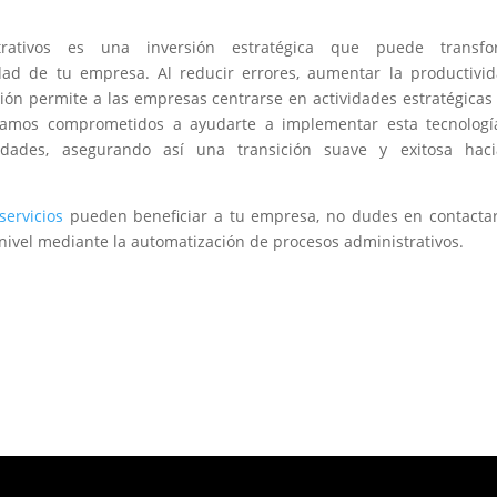
rativos es una inversión estratégica que puede transfo
vidad de tu empresa. Al reducir errores, aumentar la productivi
ión permite a las empresas centrarse en actividades estratégicas
tamos comprometidos a ayudarte a implementar esta tecnologí
dades, asegurando así una transición suave y exitosa haci
servicios
pueden beneficiar a tu empresa, no dudes en contacta
 nivel mediante la automatización de procesos administrativos.