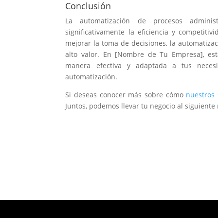
Conclusión
La automatización de procesos administ
significativamente la eficiencia y competiti
mejorar la toma de decisiones, la automatizac
alto valor. En [Nombre de Tu Empresa], es
manera efectiva y adaptada a tus necesi
automatización.
Si deseas conocer más sobre cómo
nuestros 
Juntos, podemos llevar tu negocio al siguiente